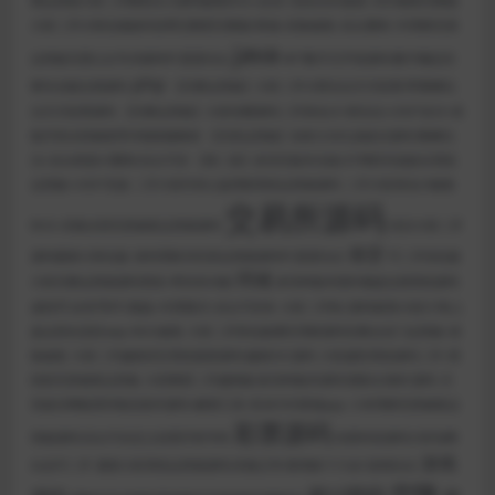
整运营级大富二开聚星永力源码修复BUG+去后门优化访问速度
2025最新完整版
大富二开UI美化猫娱科技尊宝聚星完整版/双端+采集修复+后台重构
H5理财完美
java
运营版无需公众号28源码PC蛋蛋玩法
NFT数字元宇宙源码/数字藏品完
php
整专业版交易源码
【完整运营版】大富二开UI双玩法天天彩票/带番摊玩
法天天彩票源码
【完整运营版】大富恒耀源码二开美化UI+双玩法+USDT支付+采
集开奖全部修复带详细搭建教程
【完美运营版】加拿大28九游娱乐源码/番摊玩
法+后台框架UI重构/后台可控
【第二套】多语言版本乐娱LEY博弈对战娱乐系统
运营版+USDT充值
二开大富抖音公益理财系统运营级源码
二开大富美化UI修复
交易所源码
BUG+采集全部完美修复运营级源码
优乐大富二开
借贷
源码最新UI美化版
保利理财28完美运营级源码PC蛋蛋玩法
可二开优化版
同城
大富完整运营级源码系统+带控杀功能
多语种版本国外微盘交易系统源码
虚拟币.比特币BTC微盘+代理模式+后台可控杀
大富二开私C源码精美UI设计/私人
盘运营自适应wap+BUG修复
大富二开简化版赛区理财源码完整去后门运营版+采
集修复
大富二开越南语言系统菠菜源码/越南SSC源码
大富盛世系统源码二开+系
统彩完美修复运营版
大富聚星二开越南版/多语种版本源码/国际出海BC源码
天
宫娱乐网狐系列电玩组件源码+解密工具+安卓/IOS双端app
小米理财完美修复运
彩票源码
营版源码/后台可自定义设置开奖号码
恒星科技源码大富包网
游戏
出品可二开
最新大富系统运营级源码/采集正常/新增多个六合C游戏玩法
空降