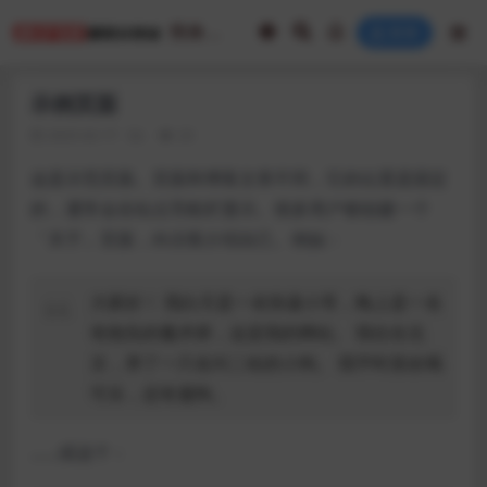
登录
示例页面
2025-02-17
23
这是示范页面。页面和博客文章不同，它的位置是固定
的，通常会在站点导航栏显示。很多用户都创建一个
「关于」页面，向访客介绍自己。例如：
大家好！ 我白天是一名快递小哥，晚上是一名
有抱负的魔术师，这是我的网站。 我住在北
京，养了一只名叫二哈的小狗。 我平时喜欢喝
可乐，还有遛狗。
……或这个：