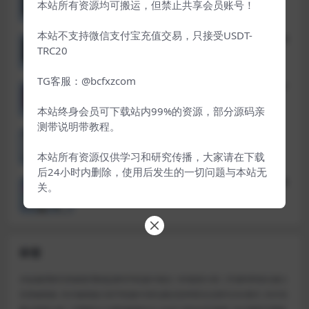
资料/前端html+后端PHP
本站所有资源均可搬运，但禁止共享会员账号！
本站不支持微信支付宝充值交易，只接受USDT-
旗舰级OKG交易所源码/Vue＋ThinkPHP8架构/全
开源＋在线客服系统
TRC20
TG客服：@bcfxzcom
Cash Fever Slots游戏源码/欧美热门老虎机平台/
完整开源代码
本站终身会员可下载站内99%的资源，部分源码亲
测带说明带教程。
烽火娱乐FS娱乐城源码/多语言全开源版/附完整
搭建教程
本站所有资源仅供学习和研究传播，大家请在下载
后24小时内删除，使用后发生的一切问题与本站无
PBC云矿机系统源码/区块链算力平台/前后端开源
关。
版
标签
28金融理财完美修复理财盘源码手机端H5独立
500菠菜大富二开源码带真任接口
完美修复版
2025修复版大富手机版H5美化最全彩种双玩法契约分红模式
2025完