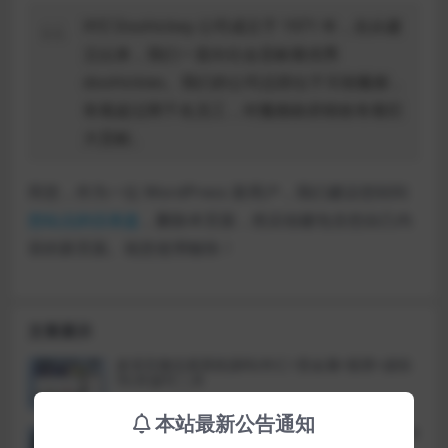
XYZ Doohickey 公司成立于 1971 年，自从建
立以来，我们一直向社会贡献着优秀
doohickies。我们的公司总部位于天朝魔都，
有着超过两千名员工，对魔都政府税收有着巨
大贡献。
而您，作为一位 WordPress 新用户，我们建议您转到
您站点的仪表盘
，删除本页面，然后创建包含您自己内
容的新页面。祝您使用愉快！
文章展示
多语言微交易系统源码/外汇+贵金属+股票+虚拟
币/开源可二开
本站最新公告通知
澳门六合彩资料站源码/六合心水图库资料/八点半