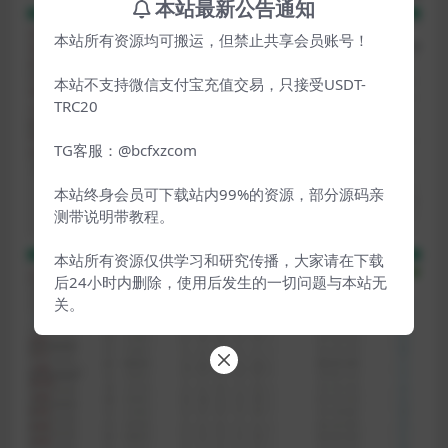
本站最新公告通知
本站所有资源均可搬运，但禁止共享会员账号！
本站不支持微信支付宝充值交易，只接受USDT-
TRC20
TG客服：@bcfxzcom
本站终身会员可下载站内99%的资源，部分源码亲
测带说明带教程。
本站所有资源仅供学习和研究传播，大家请在下载
后24小时内删除，使用后发生的一切问题与本站无
关。