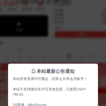
本站最新公告通知
本站所有资源均可搬运，但禁止共享会员账号！
本站不支持微信支付宝充值交易，只接受USDT-
TRC20
TG客服：@bcfxzcom