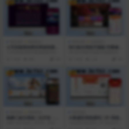
VIP
VIP
博彩源码
棋牌电玩
博彩源码
彩票源码
土耳其版维加斯宾果游戏源码/
恒行娱乐系统开源版/完整修复
后台全控/附多款老虎机游戏
支持二开包网运营
土耳其版维加斯宾果游戏源码/后台
恒行娱乐系统开源版/完整修复支持
全控/附多款老虎机游戏 这款程序来
二开包网运营 该项目为恒行娱乐系
1 年前
940
100
1 年前
1.2K
100
自土耳其，专注...
统完整修复版源码...
VIP
VIP
博彩源码
棋牌电玩
博彩源码
新豪汇娱乐系统二次开发：多
大富盛世系统源码二开+系统
语言电子平台模板+UI升级+A
彩完美修复运营版
新豪汇娱乐系统二次开发：多语言
大富盛世系统源码二开+系统彩完美
PI接口集成
电子平台模板+UI升级+API接口集
修复运营版 修复了诸多BUG。 这套