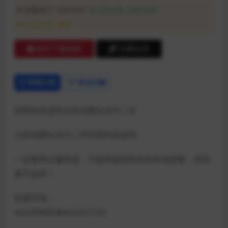
普通用户:
100USDT
VIP会员:
100USDT
永久会员:
免费
购买下载权限
注册会员
详情介绍
常见问题
恒星科技源码大富包网出品可二开
大富包网出品可二开恒星科技源码
一定要用云服务器，不能用虚拟机或者本地搭建，否则
跑不起来！
部署环境：
win2008或者win2012 R2